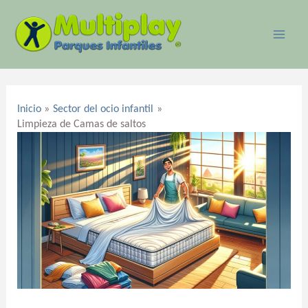
Ir
MAI
al
ME
contenido
Navegación
de
Inicio
Sector del ocio infantil
entradas
Limpieza de Camas de saltos