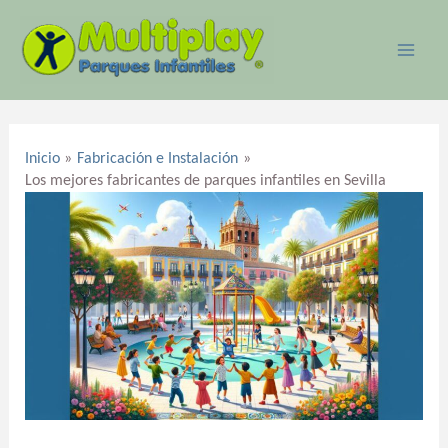
Ir
MAI
al
ME
contenido
Navegación
de
Inicio
Fabricación e Instalación
entradas
Los mejores fabricantes de parques infantiles en Sevilla