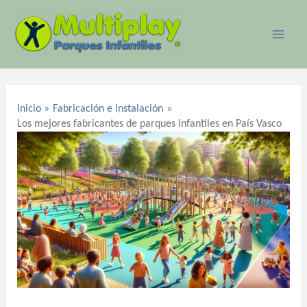
Ir
MAI
al
ME
contenido
Navegación
de
Inicio
Fabricación e Instalación
entradas
Los mejores fabricantes de parques infantiles en País Vasco