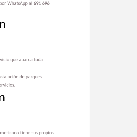
por WhatsApp al
691 696
en
rvicio que abarca toda
.
nstalación de parques
rvicios.
n
americana tiene sus propios