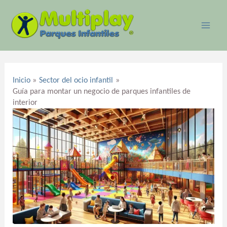
Ir
MAI
al
ME
contenido
Navegación
de
Inicio
Sector del ocio infantil
entradas
Guía para montar un negocio de parques infantiles de
interior