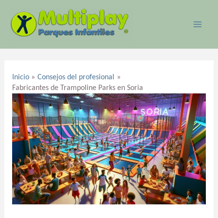
Ir
MAI
al
ME
contenido
Navegación
de
Inicio
Consejos del profesional
entradas
Fabricantes de Trampoline Parks en Soria