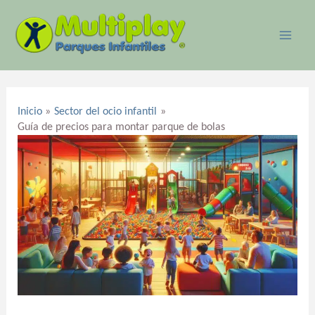
Ir
MAI
al
ME
contenido
Navegación
de
Inicio
Sector del ocio infantil
entradas
Guía de precios para montar parque de bolas