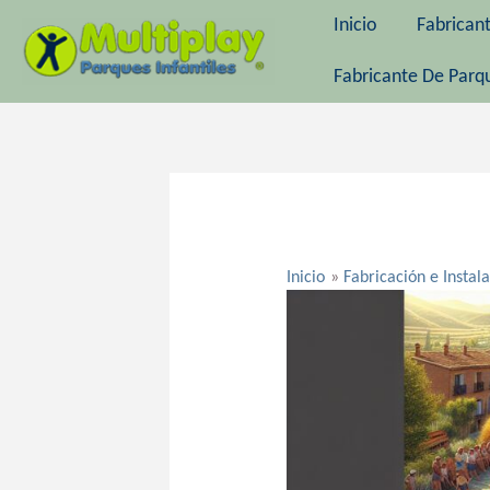
Ir
Inicio
Fabrican
al
contenido
Fabricante De Parqu
Navegación
de
entradas
Inicio
Fabricación e Instal