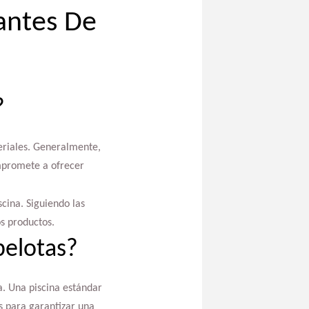
antes De
?
teriales. Generalmente,
promete a ofrecer
scina. Siguiendo las
os productos.
pelotas?
. Una piscina estándar
s para garantizar una