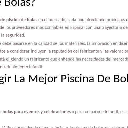
e Bolas?
 de piscina de bolas
en el mercado, cada uno ofreciendo productos co
o de los proveedores más confiables en España, con una trayectoria d
 la seguridad.
e debe basarse en la calidad de los materiales, la innovación en dise
os a considerar incluyen la reputación del fabricante y las valoracion
está eligiendo un fabricante que entiende las necesidades del mercado
ntretenimiento infantil.
ir La Mejor Piscina De Bo
e bolas para eventos y celebraciones
o para un parque infantil, es c
: Mide el área donde planeas instalar la piscina de bolas para garant