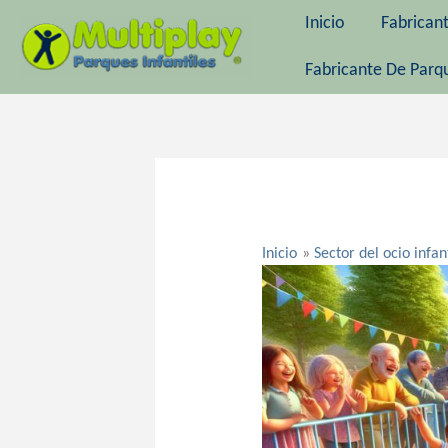
Ir
Inicio
Fabrican
al
contenido
Fabricante De Parqu
Navegación
de
entradas
Inicio
Sector del ocio infan