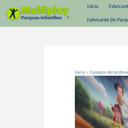
Ir
Inicio
Fabrican
al
contenido
Fabricante De Parqu
Navegación
de
entradas
Inicio
Consejos del profesi