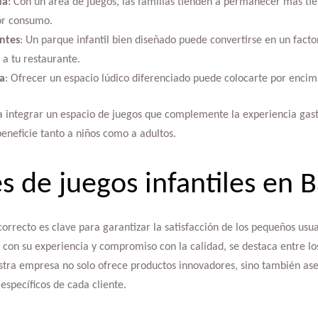
da
: Con un área de juegos, las familias tienden a permanecer más t
or consumo.
entes
: Un parque infantil bien diseñado puede convertirse en un fact
 a tu restaurante.
a
: Ofrecer un espacio lúdico diferenciado puede colocarte por enci
a integrar un espacio de juegos que complemente la experiencia gas
eneficie tanto a niños como a adultos.
s de juegos infantiles en 
correcto es clave para garantizar la satisfacción de los pequeños usua
, con su experiencia y compromiso con la calidad, se destaca entre l
stra empresa no solo ofrece productos innovadores, sino también as
 específicos de cada cliente.