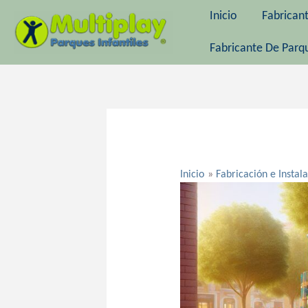
Ir
Inicio
Fabrican
al
contenido
Fabricante De Parqu
Navegación
de
entradas
Inicio
Fabricación e Instal