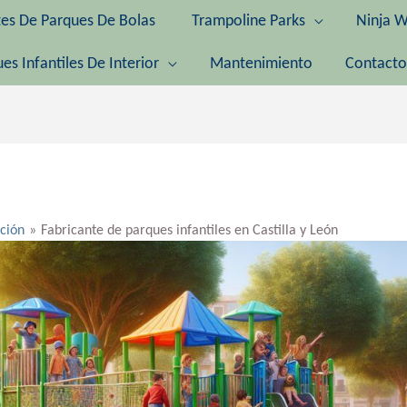
tes De Parques De Bolas
Trampoline Parks
Ninja W
es Infantiles De Interior
Mantenimiento
Contacto
ación
Fabricante de parques infantiles en Castilla y León