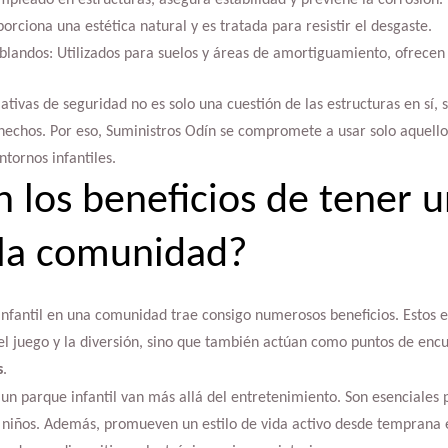
mpleado en estructuras, asegura estabilidad y previene la corrosión.
rciona una estética natural y es tratada para resistir el desgaste.
blandos: Utilizados para suelos y áreas de amortiguamiento, ofrecen 
tivas de seguridad no es solo una cuestión de las estructuras en sí, 
 hechos. Por eso, Suministros Odín se compromete a usar solo aquello
ntornos infantiles.
n los beneficios de tener 
n la comunidad?
infantil en una comunidad trae consigo numerosos beneficios. Estos e
el juego y la diversión, sino que también actúan como puntos de enc
s
.
 un parque infantil van más allá del entretenimiento. Son esenciales p
s niños. Además, promueven un estilo de vida activo desde temprana 