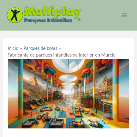
Ir
MAI
al
ME
contenido
Navegación
de
Inicio
Parques de bolas
entradas
Fabricante de parques infantiles de interior en Murcia