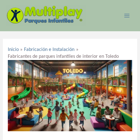
Ir
MAI
al
ME
contenido
Navegación
de
Inicio
Fabricación e Instalación
entradas
Fabricantes de parques infantiles de interior en Toledo