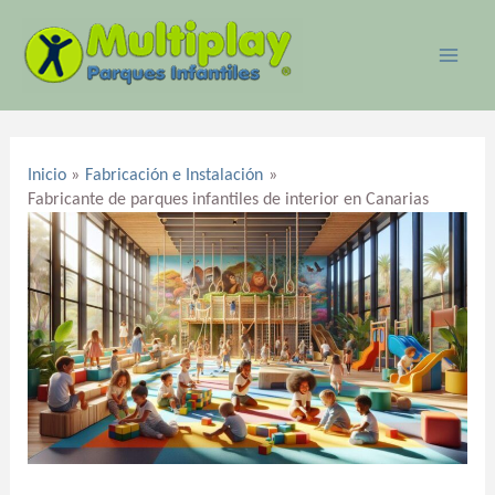
Ir
MAI
al
ME
contenido
Navegación
de
Inicio
Fabricación e Instalación
entradas
Fabricante de parques infantiles de interior en Canarias