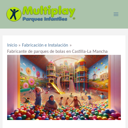
Ir
MAI
al
ME
contenido
Navegación
de
Inicio
Fabricación e Instalación
entradas
Fabricante de parques de bolas en Castilla-La Mancha