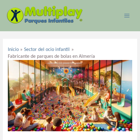
Ir
MAI
al
ME
contenido
Navegación
de
Inicio
Sector del ocio infantil
entradas
Fabricante de parques de bolas en Almería