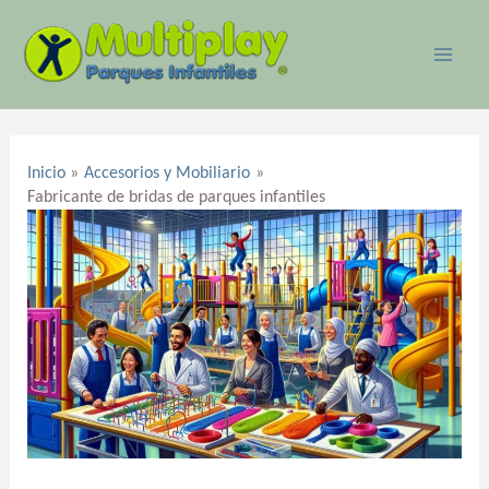
Ir
MAI
al
ME
contenido
Navegación
de
Inicio
Accesorios y Mobiliario
entradas
Fabricante de bridas de parques infantiles