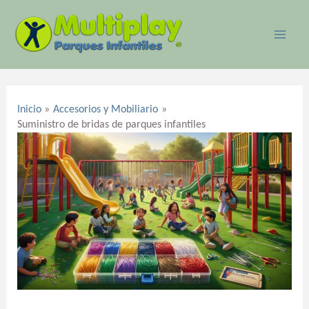
Ir
MAI
al
ME
contenido
Navegación
de
Inicio
Accesorios y Mobiliario
entradas
Suministro de bridas de parques infantiles