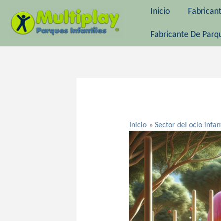
Ir
Inicio
Fabrican
al
contenido
Fabricante De Parqu
Navegación
de
entradas
Inicio
Sector del ocio infan