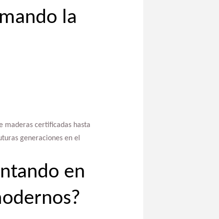
rmando la
de maderas certificadas hasta
futuras generaciones en el
entando en
 modernos?