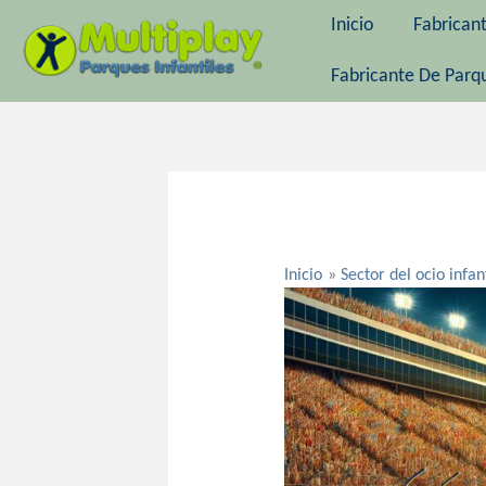
Ir
Inicio
Fabrican
al
contenido
Fabricante De Parqu
Navegación
de
entradas
Inicio
Sector del ocio infan