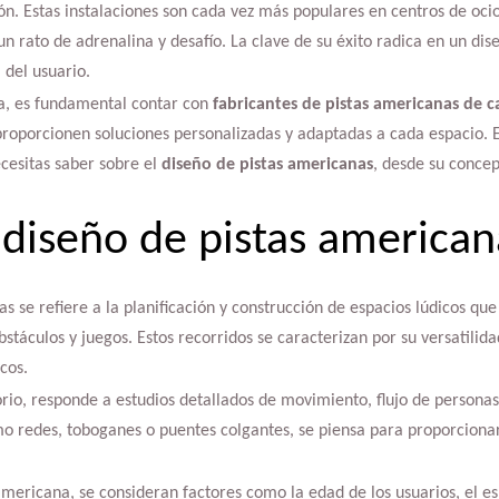
sión. Estas instalaciones son cada vez más populares en centros de oci
un rato de adrenalina y desafío. La clave de su éxito radica en un di
 del usuario.
a, es fundamental contar con
fabricantes de pistas americanas de c
roporcionen soluciones personalizadas y adaptadas a cada espacio. En
cesitas saber sobre el
diseño de pistas americanas
, desde su concep
 diseño de pistas american
as se refiere a la planificación y construcción de espacios lúdicos q
obstáculos y juegos. Estos recorridos se caracterizan por su versatili
cos.
torio, responde a estudios detallados de movimiento, flujo de persona
o redes, toboganes o puentes colgantes, se piensa para proporciona
americana, se consideran factores como la edad de los usuarios, el esp