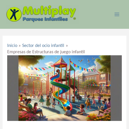
Ir
MAI
al
ME
contenido
Navegación
de
Inicio
Sector del ocio infantil
entradas
Empresas de Estructuras de juego infantil