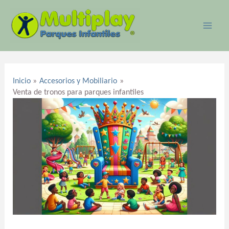
Ir
MAI
al
ME
contenido
Navegación
de
Inicio
Accesorios y Mobiliario
entradas
Venta de tronos para parques infantiles