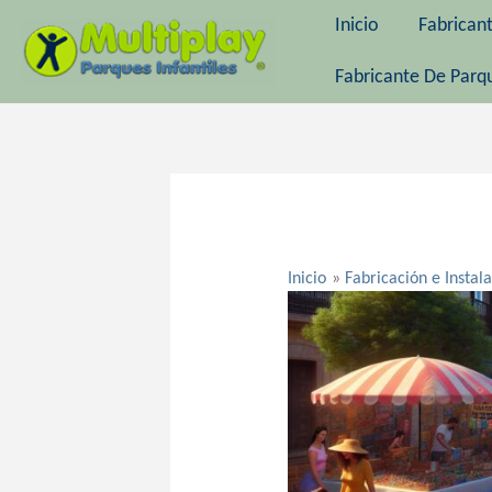
Ir
Inicio
Fabrican
al
contenido
Fabricante De Parqu
Navegación
de
entradas
Inicio
Fabricación e Instal