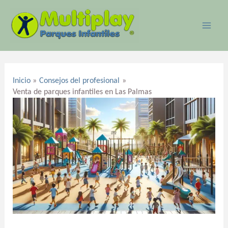
Ir
MAI
al
ME
contenido
Navegación
de
Inicio
Consejos del profesional
entradas
Venta de parques infantiles en Las Palmas