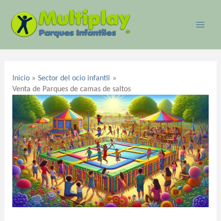
Ir
MAI
al
ME
contenido
Navegación
de
Inicio
Sector del ocio infantil
entradas
Venta de Parques de camas de saltos