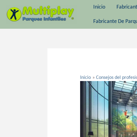
Ir
Inicio
Fabrican
al
contenido
Fabricante De Parqu
Navegación
de
entradas
Inicio
Consejos del profesi