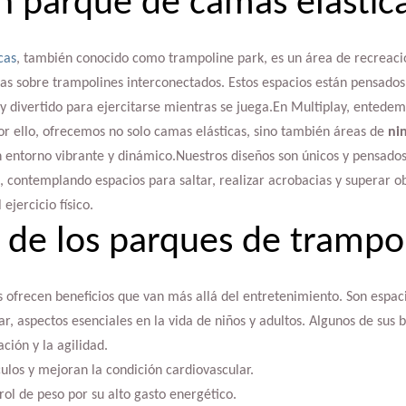
n parque de camas elástic
cas
, también conocido como trampoline park, es un área de recreaci
icas sobre trampolines interconectados. Estos espacios están pensados
y divertido para ejercitarse mientras se juega.En Multiplay, entedemo
or ello, ofrecemos no solo camas elásticas, sino también áreas de
ni
n entorno vibrante y dinámico.Nuestros diseños son únicos y pensado
, contemplando espacios para saltar, realizar acrobacias y superar o
ejercicio físico.
 de los parques de trampo
 ofrecen beneficios que van más allá del entretenimiento. Son espa
tar, aspectos esenciales en la vida de niños y adultos. Algunos de sus b
ción y la agilidad.
ulos y mejoran la condición cardiovascular.
rol de peso por su alto gasto energético.