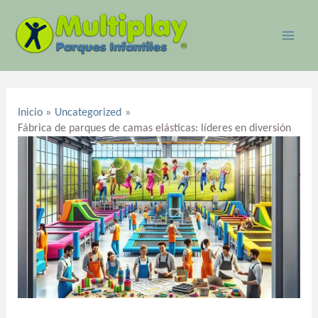
Ir
MAI
al
ME
contenido
Navegación
de
Inicio
Uncategorized
entradas
Fábrica de parques de camas elásticas: líderes en diversión