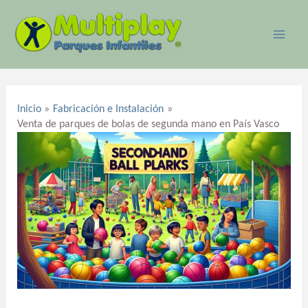
Ir
MAI
al
ME
contenido
Navegación
de
Inicio
Fabricación e Instalación
entradas
Venta de parques de bolas de segunda mano en País Vasco