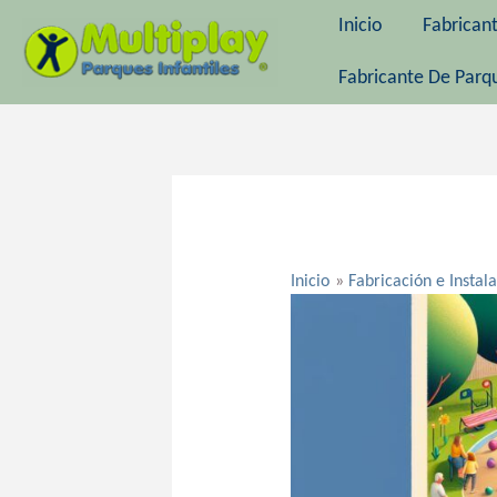
Ir
Inicio
Fabrican
al
contenido
Fabricante De Parqu
Navegación
de
entradas
Inicio
Fabricación e Instal