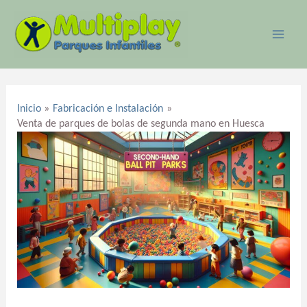
Ir
MAI
al
ME
contenido
Navegación
de
Inicio
Fabricación e Instalación
entradas
Venta de parques de bolas de segunda mano en Huesca