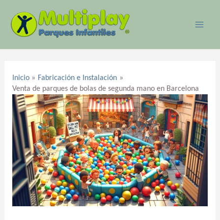
Ir
MAI
al
ME
contenido
Navegación
de
Inicio
Fabricación e Instalación
entradas
Venta de parques de bolas de segunda mano en Barcelona