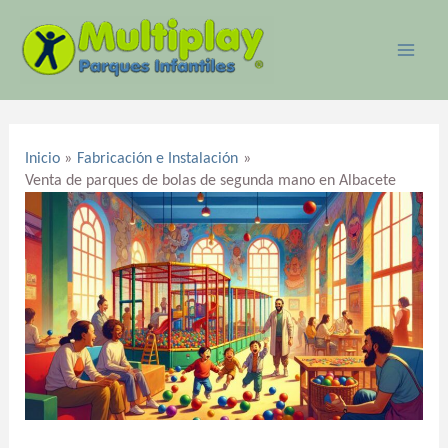
Ir
MAI
al
ME
contenido
Navegación
de
Inicio
Fabricación e Instalación
entradas
Venta de parques de bolas de segunda mano en Albacete