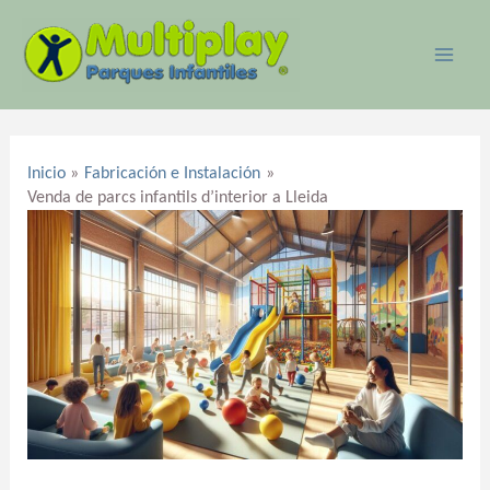
Ir
MAI
al
ME
contenido
Navegación
de
Inicio
Fabricación e Instalación
entradas
Venda de parcs infantils d’interior a Lleida