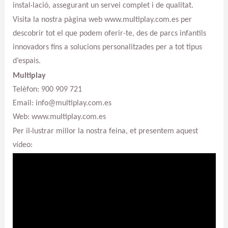
instal·lació, assegurant un servei complet i de qualitat.
Visita la nostra pàgina web www.multiplay.com.es per
descobrir tot el que podem oferir-te, des de parcs infantils
innovadors fins a solucions personalitzades per a tot tipus
d’espais.
Multiplay
Telèfon: 900 909 721
Email: info@multiplay.com.es
Web: www.multiplay.com.es
Per il·lustrar millor la nostra feina, et presentem aquest
vídeo: