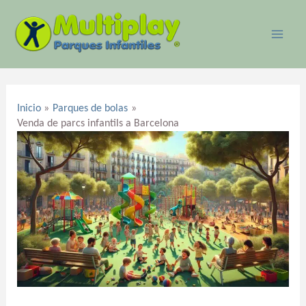
Ir
MAI
al
ME
contenido
Navegación
de
Inicio
Parques de bolas
entradas
Venda de parcs infantils a Barcelona