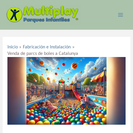
Ir
MAI
al
ME
contenido
Navegación
de
Inicio
Fabricación e Instalación
entradas
Venda de parcs de boles a Catalunya