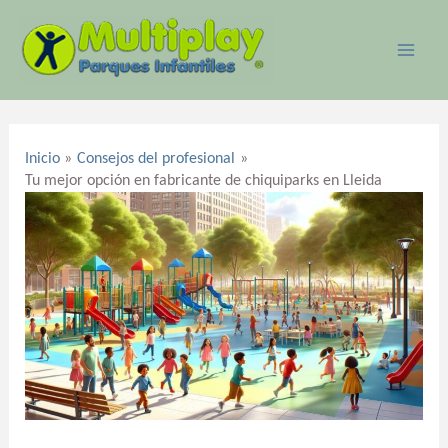
Ir
MAI
al
ME
contenido
Navegación
de
Inicio
Consejos del profesional
entradas
Tu mejor opción en fabricante de chiquiparks en Lleida