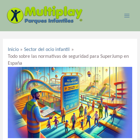
Ir
MAI
al
ME
contenido
Navegación
de
Inicio
Sector del ocio infantil
entradas
Todo sobre las normativas de seguridad para SuperJump en
España