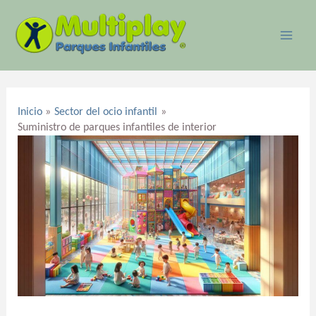
Ir
MAI
al
ME
contenido
Navegación
de
Inicio
Sector del ocio infantil
entradas
Suministro de parques infantiles de interior