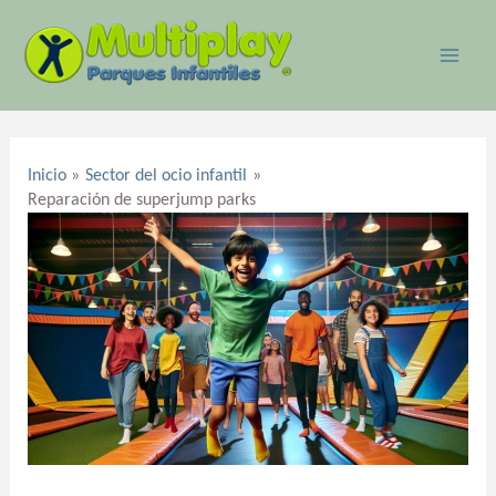
Ir
MAI
al
ME
contenido
Navegación
de
Inicio
Sector del ocio infantil
entradas
Reparación de superjump parks