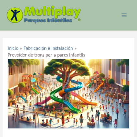
Ir
MAI
al
ME
contenido
Navegación
de
Inicio
Fabricación e Instalación
entradas
Proveïdor de trons per a parcs infantils