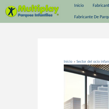
Ir
Inicio
Fabrican
al
contenido
Fabricante De Parqu
Navegación
de
entradas
Inicio
Sector del ocio infan