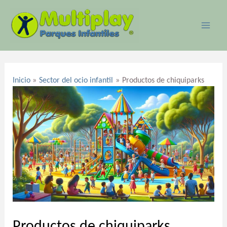
Ir
MAI
al
ME
contenido
Navegación
de
Inicio
Sector del ocio infantil
Productos de chiquiparks
entradas
Productos de chiquiparks