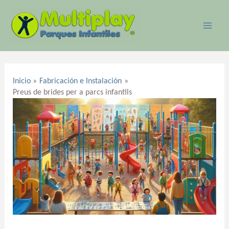
Ir
MAI
al
ME
contenido
Navegación
de
Inicio
Fabricación e Instalación
entradas
Preus de brides per a parcs infantils