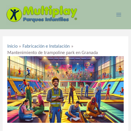
Ir
MAI
al
ME
contenido
Navegación
de
Inicio
Fabricación e Instalación
entradas
Mantenimiento de trampoline park en Granada