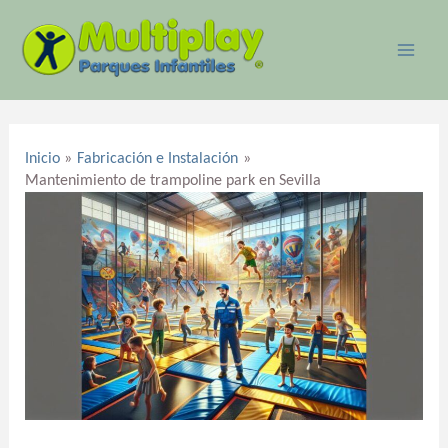
Ir
MAI
al
ME
contenido
Navegación
de
Inicio
Fabricación e Instalación
entradas
Mantenimiento de trampoline park en Sevilla