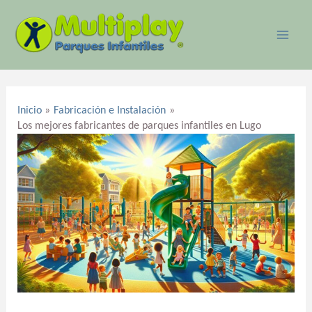
Ir
MAI
al
ME
contenido
Navegación
de
Inicio
Fabricación e Instalación
entradas
Los mejores fabricantes de parques infantiles en Lugo