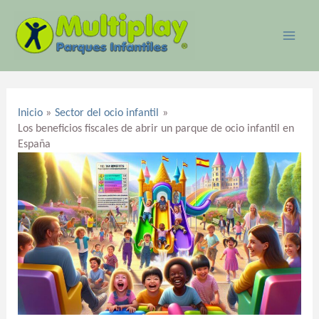
Ir
MAI
al
ME
contenido
Navegación
de
Inicio
Sector del ocio infantil
entradas
Los beneficios fiscales de abrir un parque de ocio infantil en
España