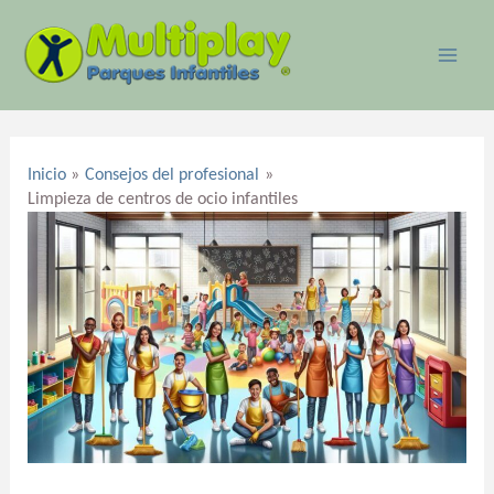
Ir
MAI
al
ME
contenido
Navegación
de
Inicio
Consejos del profesional
entradas
Limpieza de centros de ocio infantiles