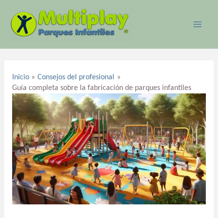
Ir
MAI
al
ME
contenido
Navegación
de
Inicio
Consejos del profesional
entradas
Guía completa sobre la fabricación de parques infantiles