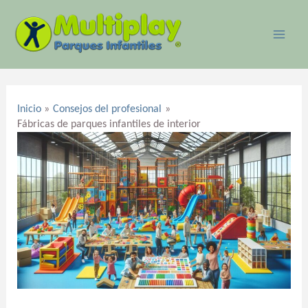
Ir
MAI
al
ME
contenido
Navegación
de
Inicio
Consejos del profesional
entradas
Fábricas de parques infantiles de interior